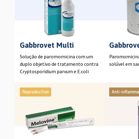
Gabbrovet Multi
Gabbrov
Solução de paromomicina com um
Paromomicina
duplo objetivo de tratamento contra
solúvel em sa
Cryptosporidium parvum e E.coli
Reproduction
Anti-inflamma