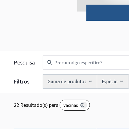
Filtros
Pesquisa
Filtros
Gama de produtos
Espécie
22
Resultado(s) para:
Vacinas