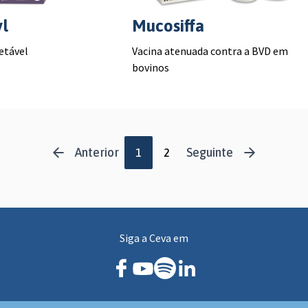
l
Mucosiffa
etável
Vacina atenuada contra a BVD em
bovinos
Anterior
Seguinte
1
2
Siga a Ceva em