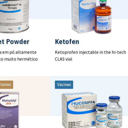
et Powder
Ketofen
 em pó altamente
Ketoprofen injectable in the hi-tech
co muito hermético
CLAS vial
tories
Vacinas