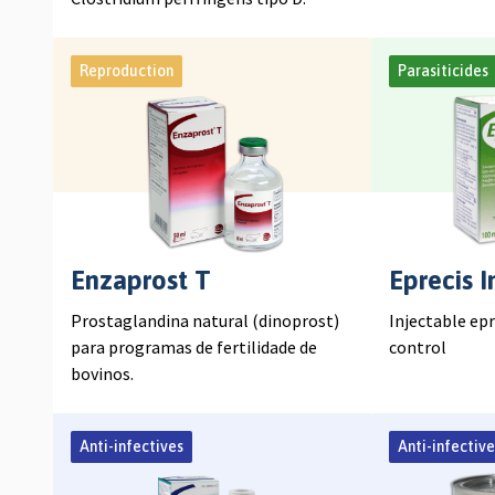
Reproduction
Parasiticides
Enzaprost T
Eprecis I
Prostaglandina natural (dinoprost)
Injectable ep
para programas de fertilidade de
control
bovinos.
Anti-infectives
Anti-infective