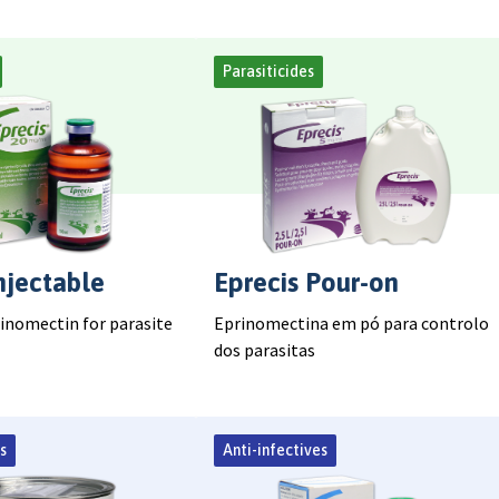
Parasiticides
njectable
Eprecis Pour-on
rinomectin for parasite
Eprinomectina em pó para controlo
dos parasitas
s
Anti-infectives