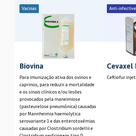
Vacinas
Anti-infective
Biovina
Cevaxel
Para imunização ativa dos ovinos e
Ceftiofur inje
caprinos, para reduzir a mortalidade
e os sinais clínicos e/ou lesões
provocados pela maneimiose
(pasteurelose pneumónica) causadas
por
Mannheimia haemolytica
serovariante 1 e das enterotoxémias
causadas por
Clostridium sordellii
e
Clostridium perfringens
tipo D.