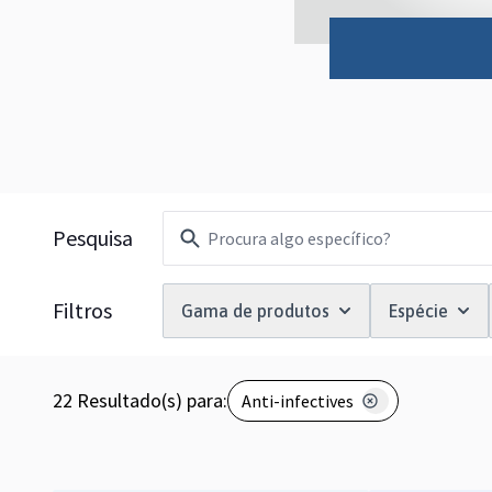
Filtros
Pesquisa
Filtros
Gama de produtos
Espécie
22
Resultado(s) para:
Anti-infectives