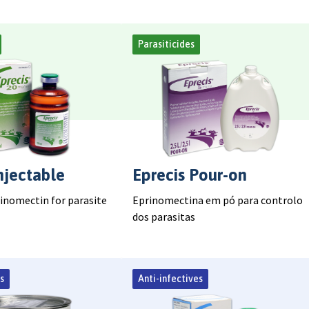
Parasiticides
njectable
Eprecis Pour-on
rinomectin for parasite
Eprinomectina em pó para controlo
dos parasitas
s
Anti-infectives