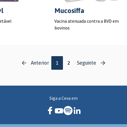
l
Mucosiffa
etável
Vacina atenuada contra a BVD em
bovinos
Anterior
Seguinte
1
2
Siga a Ceva em