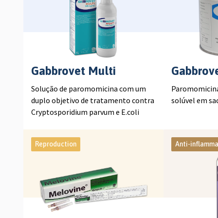
Gabbrovet Multi
Gabbrov
Solução de paromomicina com um
Paromomicina
duplo objetivo de tratamento contra
solúvel em sa
Cryptosporidium parvum e E.coli
Reproduction
Anti-inflamma