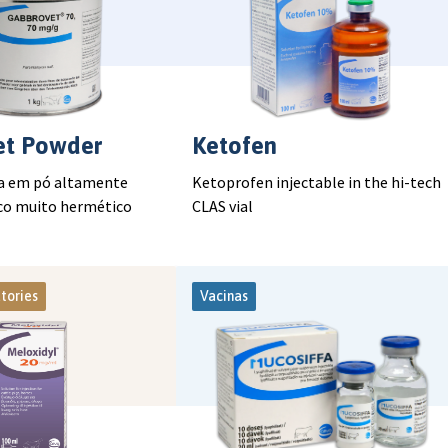
et Powder
Ketofen
 em pó altamente
Ketoprofen injectable in the hi-tech
co muito hermético
CLAS vial
tories
Vacinas