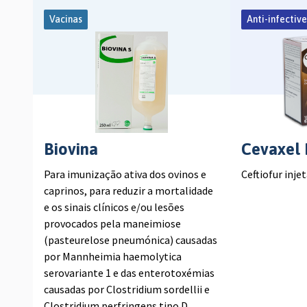
Vacinas
Anti-infective
Biovina
Cevaxel
Para imunização ativa dos ovinos e
Ceftiofur inje
caprinos, para reduzir a mortalidade
e os sinais clínicos e/ou lesões
provocados pela maneimiose
(pasteurelose pneumónica) causadas
por
Mannheimia haemolytica
serovariante 1 e das enterotoxémias
causadas por
Clostridium sordellii
e
Clostridium perfringens
tipo D.