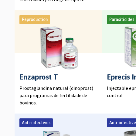
Reproduction
Parasiticides
Enzaprost T
Eprecis I
Prostaglandina natural (dinoprost)
Injectable ep
para programas de fertilidade de
control
bovinos.
Anti-infectives
Anti-infective