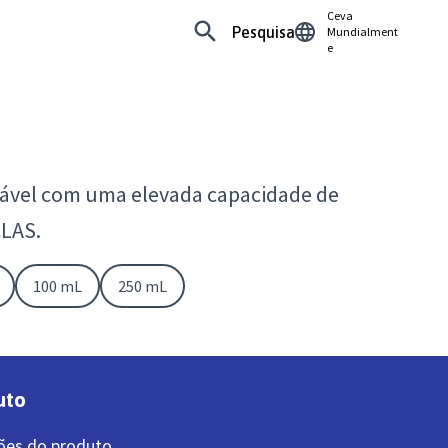
Ceva
Pesquisa
Mundialment
e
tável com uma elevada capacidade de
CLAS.
100 mL
250 mL
uto
ões do produto