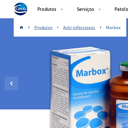
Produtos
Serviços
Patol
Anti-infecciosos
Produtos
Anti-infecciosos
Marbox