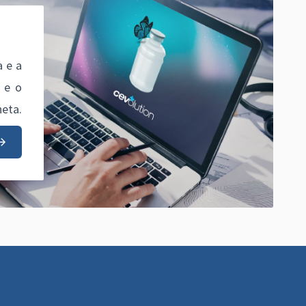
 e a
e e o
eta.