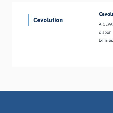
Cevol
Cevolution
A CEVA
disponi
bem-est